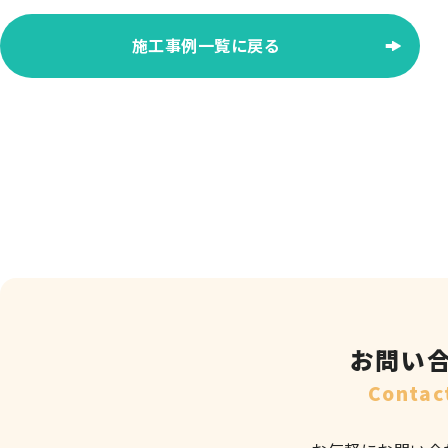
稿
ナ
施工事例一覧に戻る
ビ
ゲー
ショ
ン
お問い
Contac