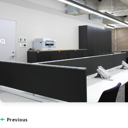
投
Previous