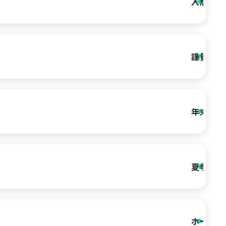
入居者様
謹賀新年
年末年始
夏季休暇
ホームペ