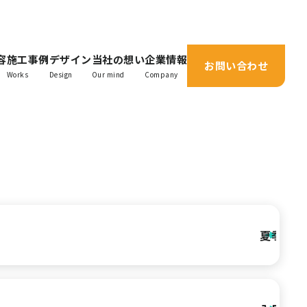
容
施工事例
デザイン
当社の想い
企業情報
お問い合わせ
Works
Design
Our mind
Company
夏季休暇