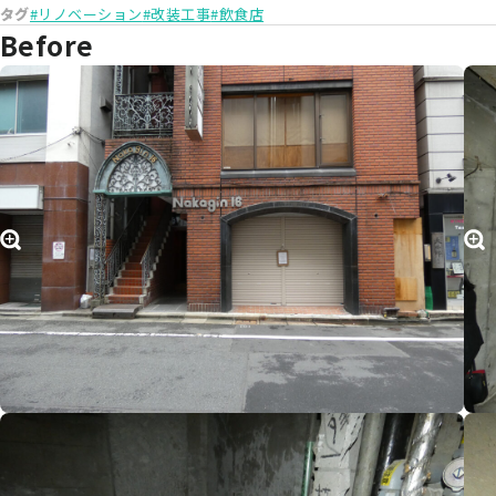
タグ
#リノベーション
#改装工事
#飲食店
Before