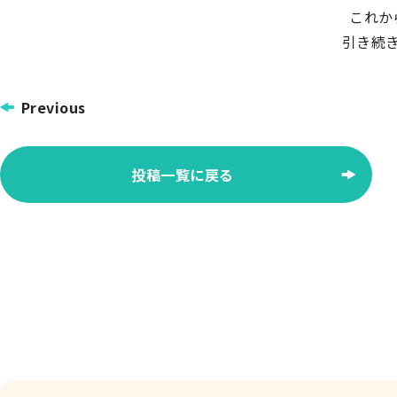
これか
引き続
投
Previous
稿
ナ
投稿一覧に戻る
ビ
ゲー
ショ
ン