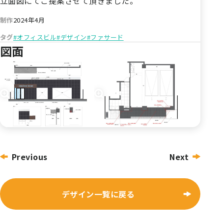
立面図にてご提案させて頂きました。
制作
2024年4月
タグ
#オフィスビル
#デザイン
#ファサード
図面
投
Previous
Next
稿
ナ
デザイン一覧に戻る
ビ