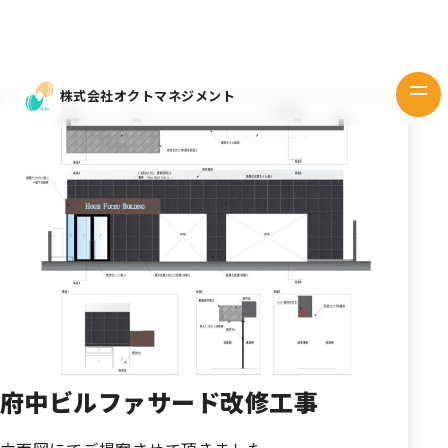
Works
デザイン
Design
株式会社オクトマネジメント
当社の想い
Our mind
企業情報
Company
お問い
合わせ
府中ビルファサード改修工事