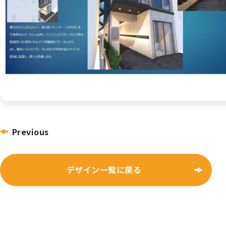
投
Previous
稿
ナ
デザイン一覧に戻る
ビ
ゲー
ショ